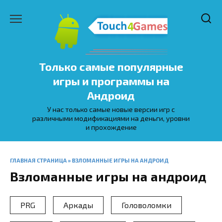
Перейти
к
содержанию
Только самые популярные
игры и программы на
Андроид
У нас только самые новые версии игр с
различными модификациями на деньги, уровни
и прохождение
ГЛАВНАЯ СТРАНИЦА
»
ВЗЛОМАННЫЕ ИГРЫ НА АНДРОИД
Взломанные игры на андроид
PRG
Аркады
Головоломки