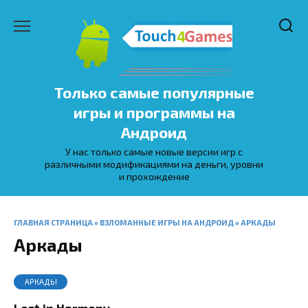
Перейти
к
содержанию
Только самые популярные
игры и программы на
Андроид
У нас только самые новые версии игр с
различными модификациями на деньги, уровни
и прохождение
ГЛАВНАЯ СТРАНИЦА
»
ВЗЛОМАННЫЕ ИГРЫ НА АНДРОИД
»
АРКАДЫ
Аркады
АРКАДЫ
Lost in Harmony